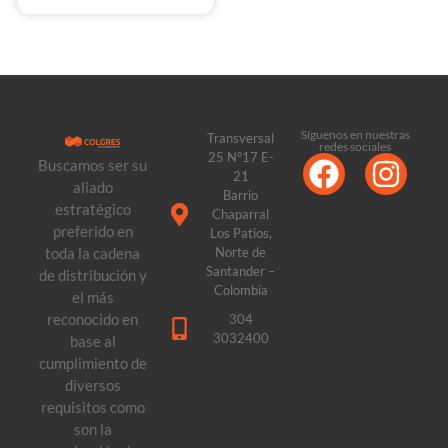
Síguenos en nuestras
Transversal
redes sociales
25 N°17 E-
Buscamos ser su
21
aliado
Barrio
estratégico
Chaparral
preferido en
Los Patios,
toda la cadena
Norte de
Santander –
de distribución y
Colombia
el más
reconocido en
304
3032400
base al
cumplimiento de
diversos
requisitos como
son la