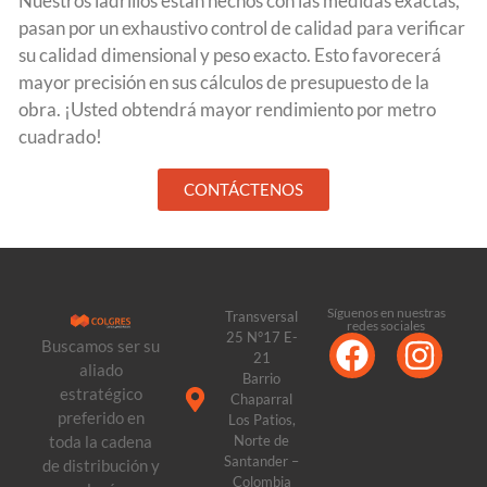
Nuestros ladrillos están hechos con las medidas exactas,
pasan por un exhaustivo control de calidad para verificar
su calidad dimensional y peso exacto. Esto favorecerá
mayor precisión en sus cálculos de presupuesto de la
obra. ¡Usted obtendrá mayor rendimiento por metro
cuadrado!
CONTÁCTENOS
Síguenos en nuestras
Transversal
redes sociales
25 N°17 E-
Buscamos ser su
21
aliado
Barrio
estratégico
Chaparral
preferido en
Los Patios,
toda la cadena
Norte de
Santander –
de distribución y
Colombia